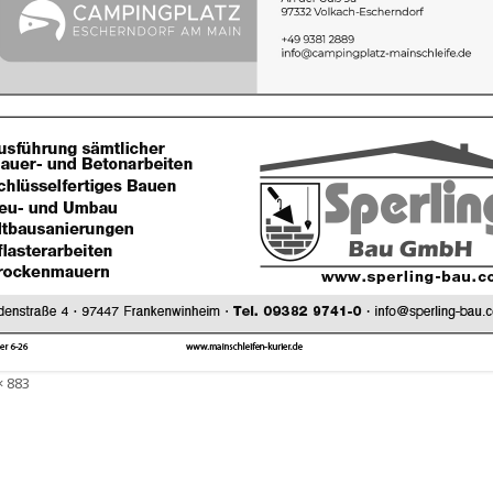
e
× 883
ße