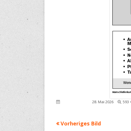
Voll
Veröffentlicht am
28. Mai 2026
593 
Grö
Vorheriges Bild