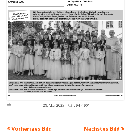
Volle
Veröffentlicht am
28. Mai 2025
594 × 901
Größe
Vorheriges Bild
Nächstes Bild