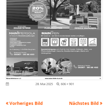
Volle
Veröffentlicht am
28. Mai 2025
606 × 901
Größe
Vorheriges Bild
Nächstes Bild