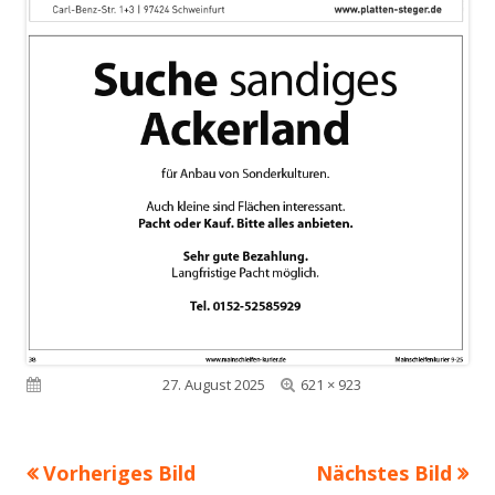
Volle
Veröffentlicht am
27. August 2025
621 × 923
Größe
Vorheriges Bild
Nächstes Bild