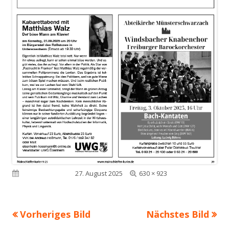
Volle
Veröffentlicht am
27. August 2025
630 × 923
Größe
Vorheriges Bild
Nächstes Bild