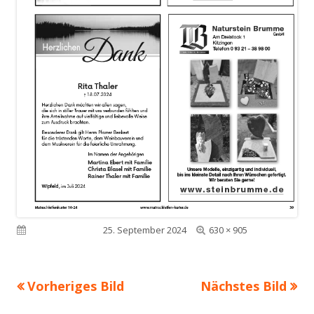
Volle
Veröffentlicht am
25. September 2024
630 × 905
Größe
Vorheriges Bild
Nächstes Bild