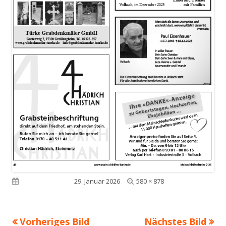
Volle
Veröffentlicht am
29. Januar 2026
580 × 878
Größe
Vorheriges Bild
Nächstes Bild