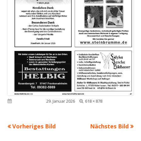
Volle
Veröffentlicht am
29. Januar 2026
618 × 878
Größe
Vorheriges Bild
Nächstes Bild